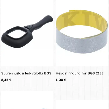
Suurennuslasi led-valolla BGS
Heijastinnauha for BGS 2188
Hinta
Hinta
8,45 €
1,00 €