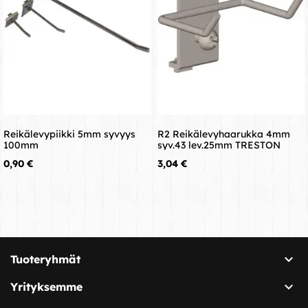
Reikälevypiikki 5mm syvyys
R2 Reikälevyhaarukka 4mm
100mm
syv.43 lev.25mm TRESTON
Hinta
Hinta
0,90 €
3,04 €

Tuoteryhmät

Yrityksemme