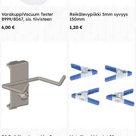
VarakuppiVacuum Tester
Reikälevypiikki 5mm syvyys
8999/8067, sis. tiivisteen
150mm
Hinta
Hinta
6,00 €
1,20 €