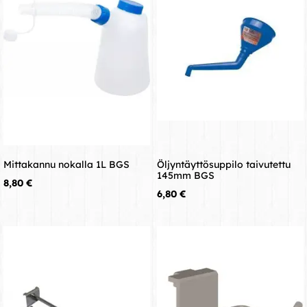
Mittakannu nokalla 1L BGS
Öljyntäyttösuppilo taivutettu
145mm BGS
Hinta
8,80 €
Hinta
6,80 €