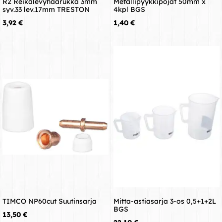
R2 Reikälevyhaarukka 3mm
Metallipyykkipojat 50mm x
syv.33 lev.17mm TRESTON
4kpl BGS
Hinta
Hinta
3,92 €
1,40 €
TIMCO NP60cut Suutinsarja
Mitta-astiasarja 3-os 0,5+1+2L
BGS
Hinta
13,50 €
Hinta