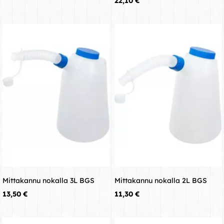
22,10 €
Mittakannu nokalla 3L BGS
Mittakannu nokalla 2L BGS
Hinta
Hinta
13,50 €
11,30 €