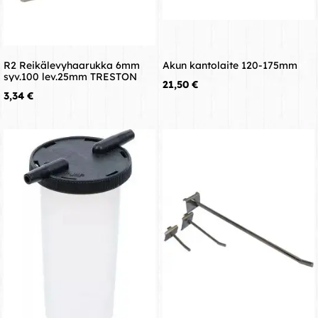
R2 Reikälevyhaarukka 6mm
Akun kantolaite 120-175mm
syv.100 lev.25mm TRESTON
Hinta
21,50 €
Hinta
3,34 €