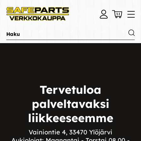
Tervetuloa
palveltavaksi
liikkeeseemme
Vainiontie 4, 33470 Ylöjärvi
Aukiolojat: Maanantai - Torstai 08.00 -