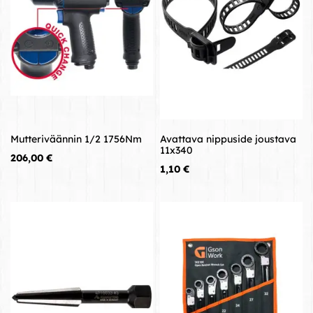
Mutteriväännin 1/2 1756Nm
Avattava nippuside joustava
11x340
Hinta
206,00 €
Hinta
1,10 €