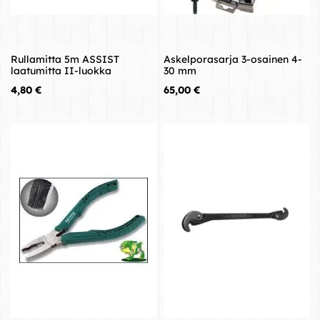
Rullamitta 5m ASSIST
Askelporasarja 3-osainen 4-
laatumitta II-luokka
30 mm
Hinta
Hinta
4,80 €
65,00 €