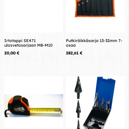
Irtotappi SE471
Putkiräikkäsarja 13-32mm 7-
ulosvetosarjaan M8-M10
osaa
Hinta
Hinta
20,00 €
282,61 €