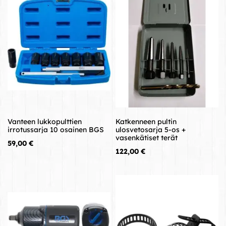
Vanteen lukkopulttien
Katkenneen pultin
irrotussarja 10 osainen BGS
ulosvetosarja 5-os +
vasenkätiset terät
Hinta
59,00 €
Hinta
122,00 €