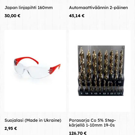
Japan linjapihti 160mm
Automaattiväännin 2-päinen
Hinta
Hinta
30,00 €
45,14 €
Suojalasi (Made in Ukraine)
Porasarja Co 5% Step-
kärjellä 1-10mm 19-0s
Hinta
2,95 €
Hinta
126,70 €