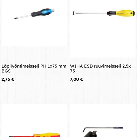
Läpilyöntimeisseli PH 1x75 mm
WIHA ESD ruuvimeisseli 2,5x
BGS
75
Hinta
Hinta
2,75 €
7,00 €