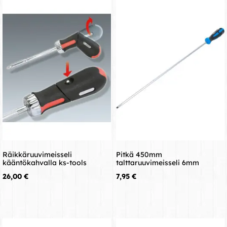
Räikkäruuvimeisseli
Pitkä 450mm
kääntökahvalla ks-tools
talttaruuvimeisseli 6mm
Hinta
Hinta
26,00 €
7,95 €