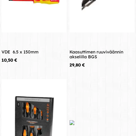
VDE  6.5 x 150mm
Kaasuttimen ruuviväännin
akselilla BGS
Hinta
10,50 €
Hinta
29,80 €