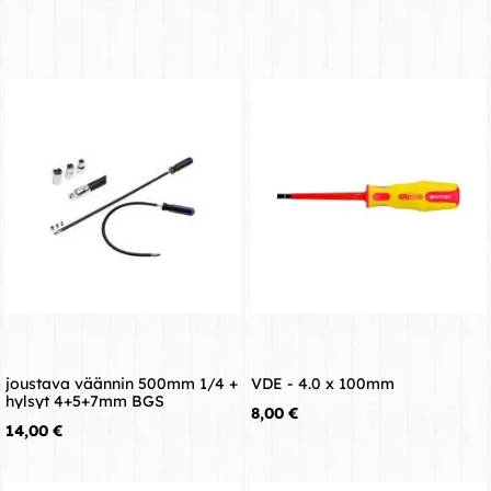
joustava väännin 500mm 1/4 +
VDE - 4.0 x 100mm
hylsyt 4+5+7mm BGS
Hinta
8,00 €
Hinta
14,00 €