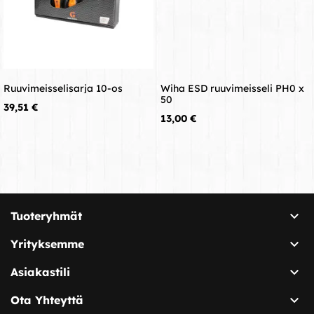
Ruuvimeisselisarja 10-os
Wiha ESD ruuvimeisseli PH0 x
50
Hinta
39,51 €
Hinta
13,00 €

Tuoteryhmät

Yrityksemme

Asiakastili

Ota Yhteyttä