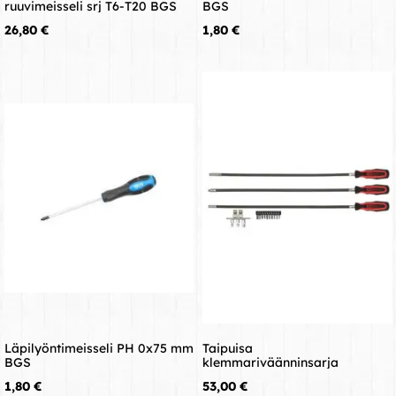
ruuvimeisseli srj T6-T20 BGS
BGS
Hinta
Hinta
26,80 €
1,80 €
Läpilyöntimeisseli PH 0x75 mm
Taipuisa
BGS
klemmariväänninsarja
Hinta
Hinta
1,80 €
53,00 €