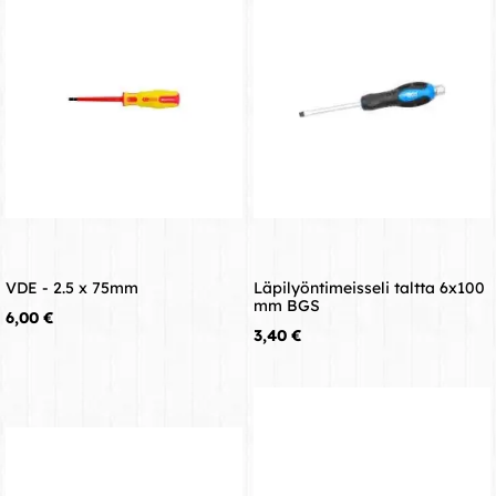
VDE - 2.5 x 75mm
Läpilyöntimeisseli taltta 6x100
mm BGS
Hinta
6,00 €
Hinta
3,40 €