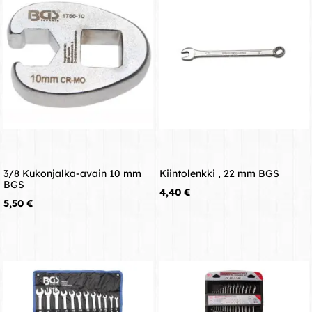
3/8 Kukonjalka-avain 10 mm
Kiintolenkki , 22 mm BGS
BGS
Hinta
4,40 €
Hinta
5,50 €