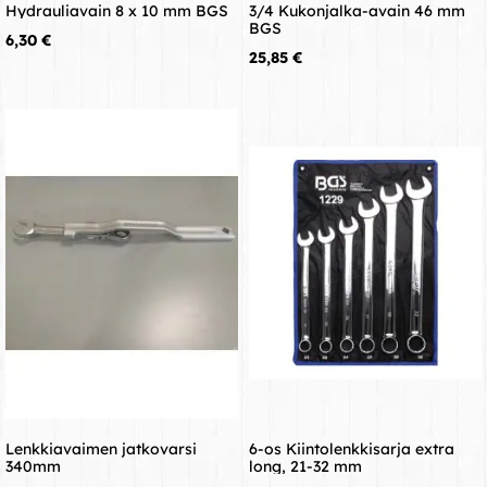
Hydrauliavain 8 x 10 mm BGS
3/4 Kukonjalka-avain 46 mm
BGS
Hinta
6,30 €
Hinta
25,85 €
Lenkkiavaimen jatkovarsi
6-os Kiintolenkkisarja extra
340mm
long, 21-32 mm