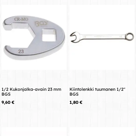
1/2 Kukonjalka-avain 23 mm
Kiintolenkki tuumanen 1/2"
BGS
BGS
Hinta
Hinta
9,60 €
1,80 €