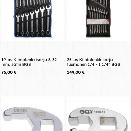
19-os Kiintolenkkisarja 8-32
25-os Kiintolenkkisarja
mm, satin BGS
tuumanen 1/4 - 1 1/4" BGS
Hinta
Hinta
75,00 €
149,00 €