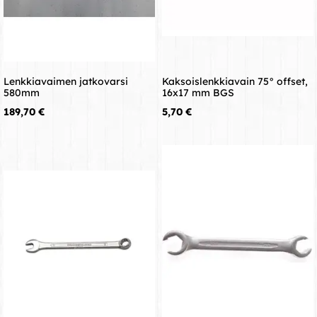
Lenkkiavaimen jatkovarsi
Kaksoislenkkiavain 75° offset,
580mm
16x17 mm BGS
Hinta
Hinta
189,70 €
5,70 €