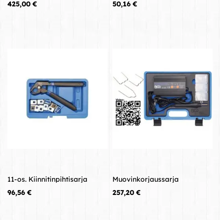
Hinta
Hinta
425,00 €
50,16 €
11-os. Kiinnitinpihtisarja
Muovinkorjaussarja
Hinta
Hinta
96,56 €
257,20 €