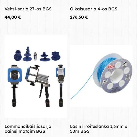
Veitsi-sarja 27-os BGS
Oikaisusarja 4-os BGS
Hinta
Hinta
44,00 €
276,50 €
Lommonoikaisijasarja
Lasin irroituslanka 1,3mm x
paineilmatoim BGS
50m BGS