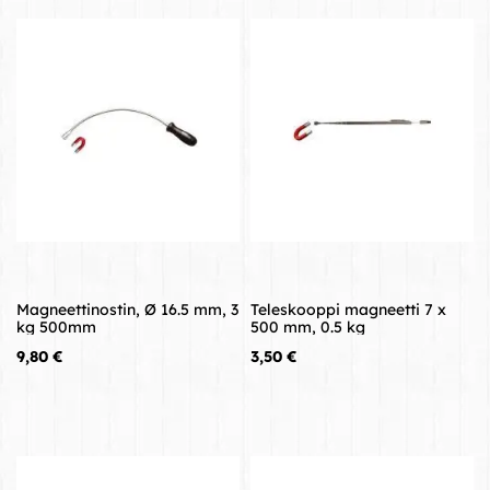
Magneettinostin, Ø 16.5 mm, 3
Teleskooppi magneetti 7 x
kg 500mm
500 mm, 0.5 kg
Hinta
Hinta
9,80 €
3,50 €