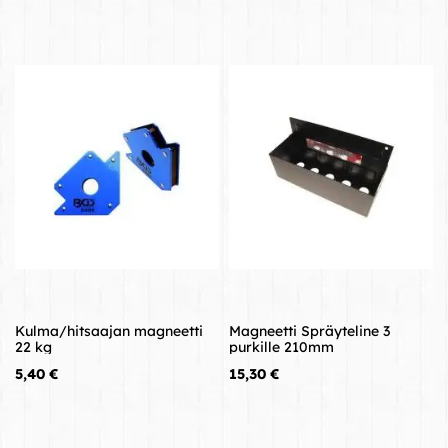
Kulma/hitsaajan magneetti
Magneetti Spräyteline 3
22 kg
purkille 210mm
Hinta
Hinta
5,40 €
15,30 €