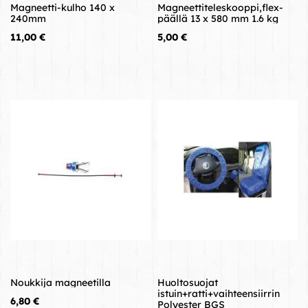
Magneetti-kulho 140 x
Magneettiteleskooppi,flex-
240mm
päällä 13 x 580 mm 1.6 kg
Hinta
Hinta
11,00 €
5,00 €
Noukkija magneetilla
Huoltosuojat
istuin+ratti+vaihteensiirrin
Hinta
6,80 €
Polyester BGS