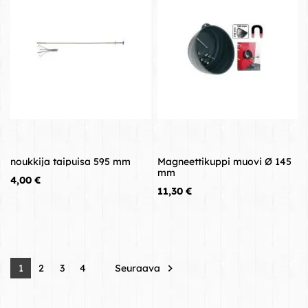
noukkija taipuisa 595 mm
Magneettikuppi muovi Ø 145
mm
Hinta
4,00 €
Hinta
11,30 €
Seuraava

1
2
3
4