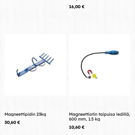
Hinta
16,00 €
Magneettipidin 23kg
Magneettiotin taipuisa ledillä,
600 mm, 1.5 kg
Hinta
30,60 €
Hinta
10,60 €