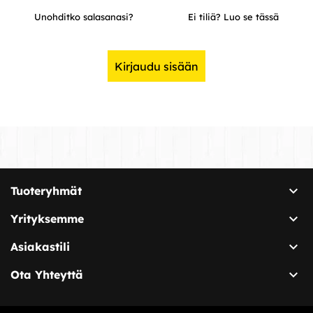
Unohditko salasanasi?
Ei tiliä? Luo se tässä
Kirjaudu sisään

Tuoteryhmät

Yrityksemme

Asiakastili

Ota Yhteyttä